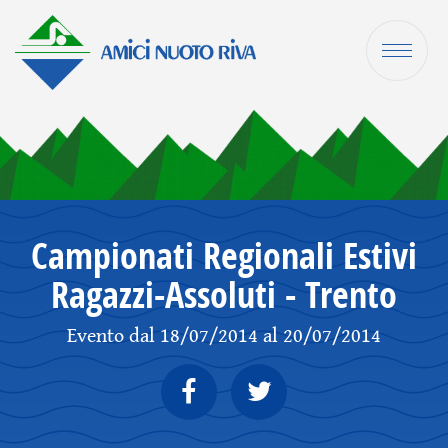
Campionati Regionali Estivi
Ragazzi-Assoluti - Trento
Evento dal 18/07/2014 al 20/07/2014