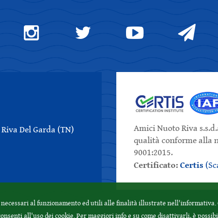
Amici Nuoto Riva s.s.d.a
6 Riva Del Garda (TN)
qualità conforme alla
9001:2015.
Certificato:
Certis
(Sca
e necessari al funzionamento ed utili alle finalità illustrate nell'informativa
nsenti all'uso dei cookie. Per maggiori info e su come disattivarli, è possibi