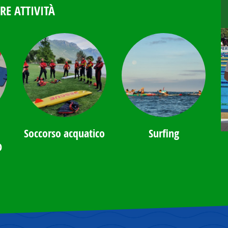
RE ATTIVITÀ
Soccorso acquatico
Surfing
D