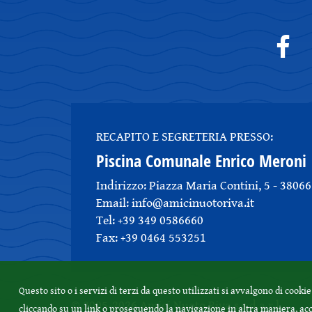
RECAPITO E SEGRETERIA PRESSO:
Piscina Comunale Enrico Meroni
Indirizzo: Piazza Maria Contini, 5 - 3806
Email: info@amicinuotoriva.it
Tel: +39 349 0586660
Fax: +39 0464 553251
Questo sito o i servizi di terzi da questo utilizzati si avvalgono di cooki
© 2005-2026 Amici Nuoto Riva s.s.d.a r.l.
cliccando su un link o proseguendo la navigazione in altra maniera, acco