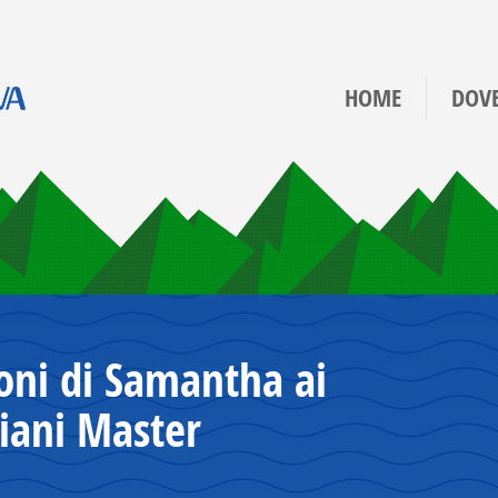
HOME
DOV
oni di Samantha ai
iani Master