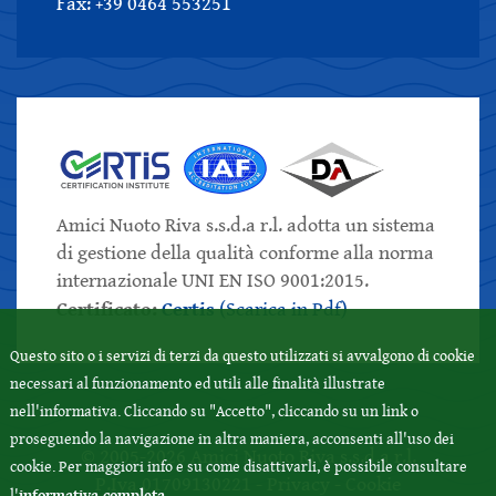
Fax: +39 0464 553251
Amici Nuoto Riva s.s.d.a r.l. adotta un sistema
di gestione della qualità conforme alla norma
internazionale UNI EN ISO 9001:2015.
Certificato:
Certis
(Scarica in Pdf)
Questo sito o i servizi di terzi da questo utilizzati si avvalgono di cookie
necessari al funzionamento ed utili alle finalità illustrate
nell'informativa. Cliccando su "Accetto", cliccando su un link o
proseguendo la navigazione in altra maniera, acconsenti all'uso dei
© 2005-2026 Amici Nuoto Riva s.s.d.a r.l.
cookie. Per maggiori info e su come disattivarli, è possibile consultare
P.Iva 01709130221 -
Privacy
-
Cookie
informativa completa
l'