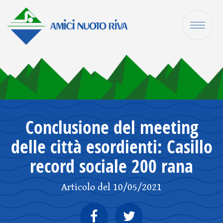
Conclusione del meeting
delle città esordienti: Casillo
record sociale 200 rana
Articolo del 10/05/2021