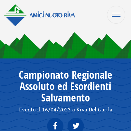
Campionato Regionale
Assoluto ed Esordienti
Salvamento
Evento il 16/04/2023 a Riva Del Garda