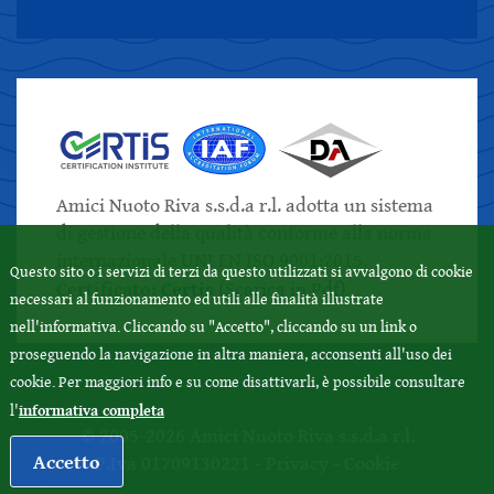
Amici Nuoto Riva s.s.d.a r.l. adotta un sistema
di gestione della qualità conforme alla norma
internazionale UNI EN ISO 9001:2015.
Questo sito o i servizi di terzi da questo utilizzati si avvalgono di cookie
Certificato:
Certis
(Scarica in Pdf)
necessari al funzionamento ed utili alle finalità illustrate
nell'informativa. Cliccando su "Accetto", cliccando su un link o
proseguendo la navigazione in altra maniera, acconsenti all'uso dei
cookie. Per maggiori info e su come disattivarli, è possibile consultare
informativa completa
l'
© 2005-2026 Amici Nuoto Riva s.s.d.a r.l.
Accetto
P.Iva 01709130221 -
Privacy
-
Cookie