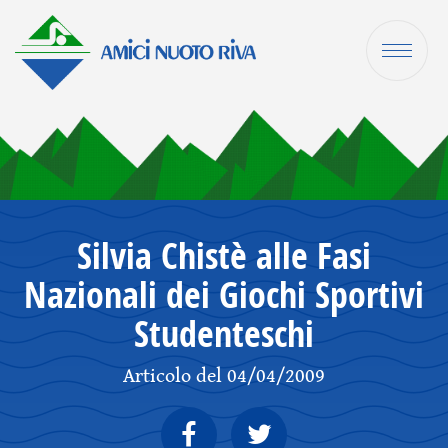
Silvia Chistè alle Fasi
Nazionali dei Giochi Sportivi
Studenteschi
Articolo del 04/04/2009