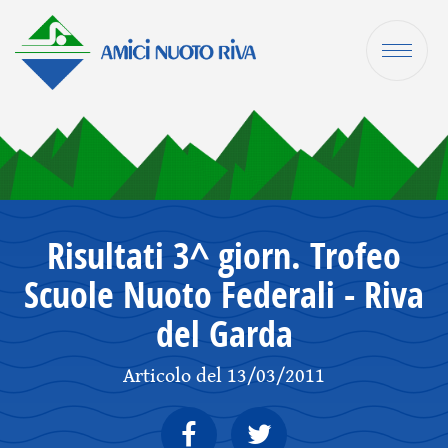
Risultati 3^ giorn. Trofeo
Scuole Nuoto Federali - Riva
del Garda
Articolo del 13/03/2011