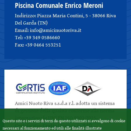
Piscina Comunale Enrico Meroni
Indirizzo: Piazza Maria Contini, 5 - 38066 Riva
Del Garda (TN)
Email: info@amicinuotoriva.it
Tel: +39 349 0586660
Fax: +39 0464 553251
Amici Nuoto Riva s.s.d.a r.l. adotta un sistema
di gestione della qualità conforme alla norma
internazionale UNI EN ISO 9001:2015.
Questo sito o i servizi di terzi da questo utilizzati si avvalgono di cookie
Certificato:
Certis
(Scarica in Pdf)
necessari al funzionamento ed utili alle finalità illustrate