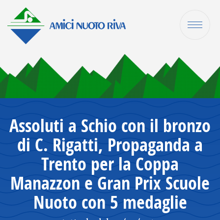
Assoluti a Schio con il bronzo
di C. Rigatti, Propaganda a
Trento per la Coppa
Manazzon e Gran Prix Scuole
Nuoto con 5 medaglie