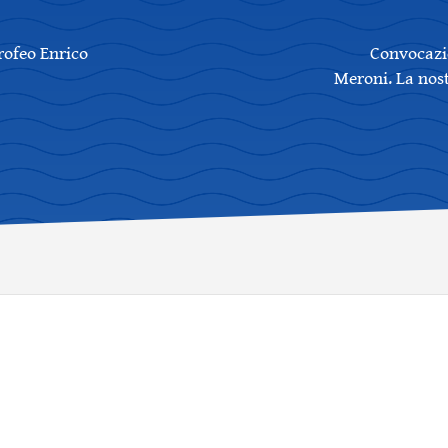
Trofeo Enrico
Convocazio
Meroni. La nos