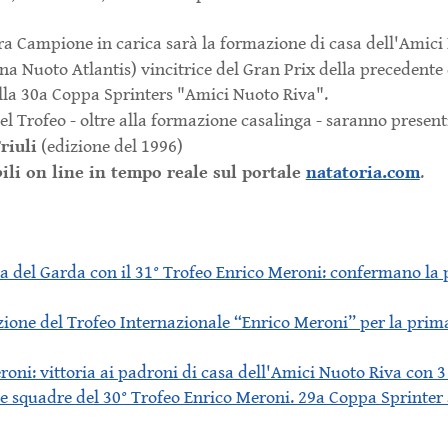
dra Campione in carica sarà la formazione di casa dell'Amici
 Nuoto Atlantis) vincitrice del Gran Prix della precedente
lla 30a Coppa Sprinters "Amici Nuoto Riva".
 del Trofeo - oltre alla formazione casalinga - saranno presen
riuli
(edizione del 1996)
bili on line in tempo reale sul portale
natatoria.com
.
va del Garda con il 31° Trofeo Enrico Meroni: confermano la 
izione del Trofeo Internazionale “Enrico Meroni” per la prim
roni: vittoria ai padroni di casa dell'Amici Nuoto Riva con 
le squadre del 30° Trofeo Enrico Meroni. 29a Coppa Sprinter 