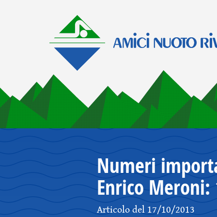
Numeri importan
Enrico Meroni: 
Articolo del 17/10/2013