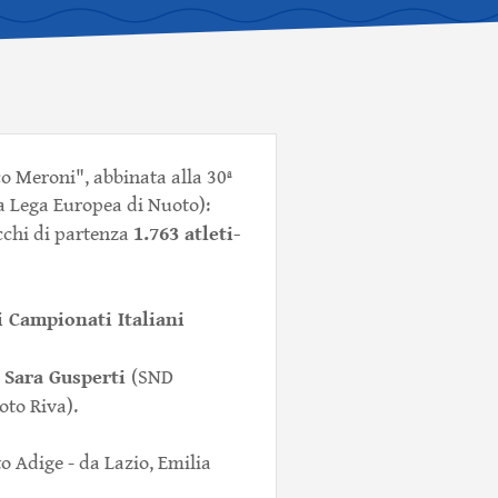
co Meroni", abbinata alla 30ª
a Lega Europea di Nuoto):
1.763 atleti-
occhi di partenza
i Campionati Italiani
 Sara Gusperti
(SND
to Riva).
to Adige - da Lazio, Emilia