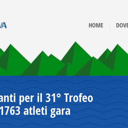
HOME
DOV
ti per il 31° Trofeo
1763 atleti gara