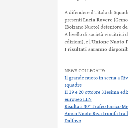
A difendere il Titolo di Squa
Lucia Rovere
presenti
(Gemona
(Bolzano Nuoto) detentore de
A livello di società vincitrici
Unione Nuoto F
edizioni), e l'
I risultati saranno disponi
NEWS COLLEGATE:
Il grande nuoto in scena a Ri
squadre
Il 19 e 20 ottobre 31esima ed
europeo LEN
Risultati 30° Trofeo Enrico Me
Amici Nuoto Riva trionfa tra 
Dalfovo