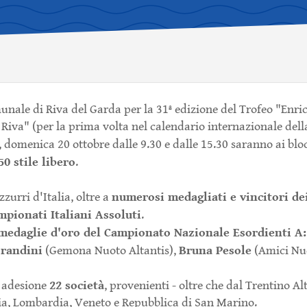
unale di Riva del Garda per la 31ª edizione del Trofeo "Enri
iva" (per la prima volta nel calendario internazionale dell
, domenica 20 ottobre dalle 9.30 e dalle 15.30 saranno ai bl
50 stile libero
.
numerosi medagliati e vincitori de
zzurri d'Italia, oltre a
ampionati Italiani Assoluti
.
medaglie d'oro del Campionato Nazionale Esordienti A:
orandini
Bruna Pesole
(Gemona Nuoto Altantis),
(Amici Nuo
22 società
 adesione
, provenienti - oltre che dal Trentino Al
ia, Lombardia, Veneto e Repubblica di San Marino.