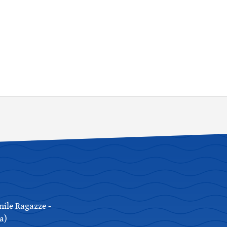
ile Ragazze -
a)