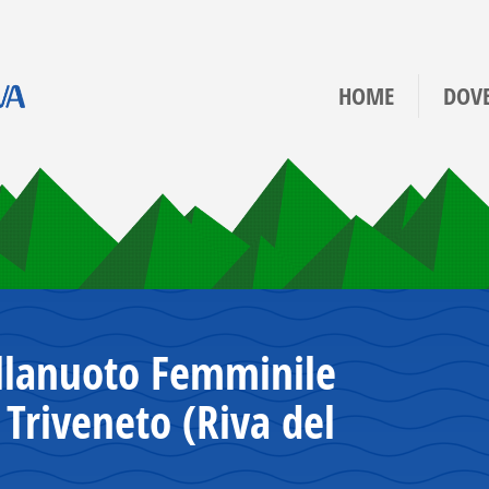
HOME
DOV
llanuoto Femminile
 Triveneto (Riva del