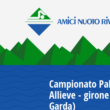
Campionato Pa
Allieve - girone
Garda)